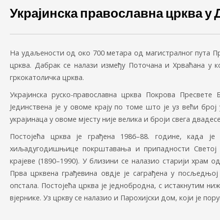
Украјинска православна црква у 
На удаљености од око 700 метара од магистралног пута Пр
црква. Дабрак се налази између Поточана и Хрваћана у ко
гркокатоличка црква.
Украјинска руско-православна црква Покрова Пресвете
Јединствена је у овоме крају по томе што је уз већи број
украјинаца у овоме мјесту није велика и броји свега дваде
Постојећа црква је грађена 1986–88. године, када је
хиљадугодишњице покрштавања и припадности Светој п
крајеве (1890–1990). У близини се налазио старији храм о
Прва црквена грађевина овдје је саграђена у посљедњој 
опстала. Постојећа црква је једнобродна, с истакнутим ни
вјернике. Уз цркву се налазио и Парохијски дом, који је пор