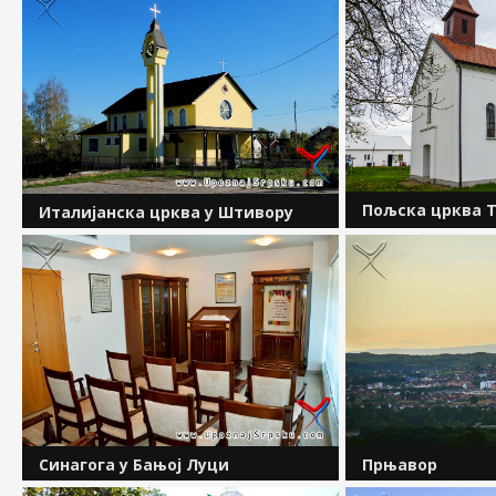
Пољска црква 
Италијанска црква у Штивору
Пољаци су се на 
Италијанска црква у селу Штивор код
Херцеговине, па 
Прњавора посвећена је светом
Републике Српске
Ивану Крститељу. У
крајем 19. вијека
црквено&ndash;административном
аустроугарске упр
погледу, ово село увијек је припадало
парохији Прњавор, осим у периоду
од...
Синагога у Бањој Луци
Прњавор