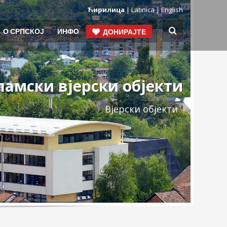
Ћирилица
| Latinica
| English
О СРПСКОЈ
ИНФО
ДОНИРАЈТЕ
ламски вјерски објекти
Вјерски објекти