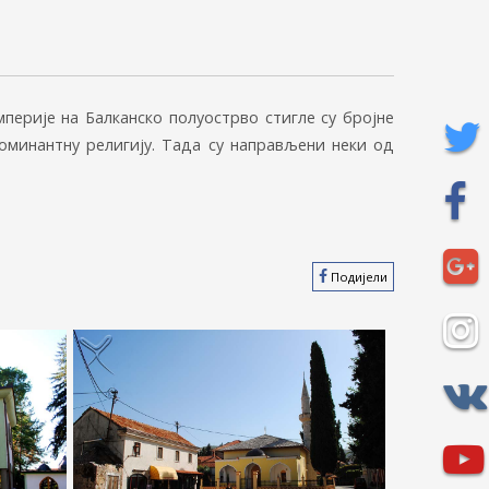
мперије на Балканско полуострво стигле су бројне
оминантну религију. Тада су направљени неки од
Подијели