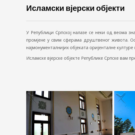
Исламски вјерски објекти
У Републици Српској налазе се неки од веома зна
промјене у свим сферама друштвеног живота. Ос
најмонументалнијих објеката оријенталне културе 
Исламске вјерске објекте Републике Српске вам п