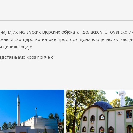
чајнијих исламских вјерских објеката. Доласком Отоманске и
манлијско царство на ове просторе донијело је ислам као д
и цивилизације.
редстављамо кроз приче о: