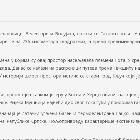
елашнице, Зеленгоре и Волујака, налази се Гатачко поље. У
ире се на 736 километара квадратних, а према прелиминарним
мена у којима су овај простор насељавала племена Гота. У с
ажда. Данас се налази на раскрсници путева према Никшићу на 
 У историји ширег простора истиче се стари град Кључ који 
, првом вјештачком језеру у Босни и Херцеговини, на којем је
ице. Ријека Мушница највећи дио свог тока губи у понорима га
значаја је гатачки угљени басен и термоелектрана Гацко. За
ина Републике Српске. Пољопривреду карактерише екстензивн
цка, а свакако најзначајнији је гроф Сава Владиславић Рагузи