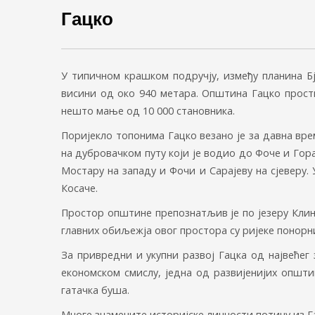
Гацко
У типичном крашком подручју, између планина Бј
висини од око 940 метара. Општина Гацко прост
нешто мање од 10 000 становника.
Поријекло топонима Гацко везано је за давна вре
на дубровачком путу који је водио до Фоче и Гор
Мостару на западу и Фочи и Сарајеву на сјеверу.
Косаче.
Простор општине препознатљив је по језеру Клиње
главних обиљежја овог простора су ријеке понорн
За привредни и укупни развој Гацка од највећег 
економском смислу, једна од развијенијих општ
гатачка буша.
Многе знамените историјске личности потичу из Га