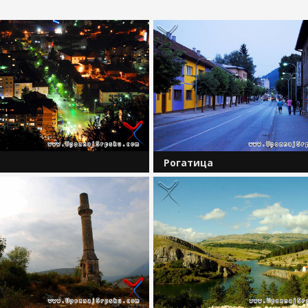
Рогатица
 Ћехотине у Дрину, на додиру
На путу који води од Пала и Со
и култура налази се Фоча. На
према Вишеграду, у котлини ду
1 115 километара квадратних
десне и лијеве обале ријеке
о 20 000 становника. Центар
Ракитнице, налази се општина
едринског подручја. Град
Рогатица. Овај простор омеђен 
 простору Старе...
планинским вијенцима Романије,