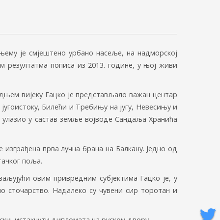
 њему је смјештено урбано насеље, на надморској
 резултатма пописа из 2013. године, у њој живи
редњем вијеку Гацко је представљало важан центар
југоистоку, Билећи и Требињу на југу, Невесињу и
је улазио у састав земље војводе Сандаља Хранића
 изграђена прва лучна брана на Балкану. Једно од
тачког поља.
хваљујући овим привредним субјектима Гацко је, у
о сточарство. Надалеко су чувени сир торотан и
нски, истакнути дипломата на руском двору.