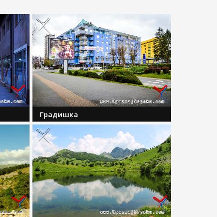
Градишка
У сјеверозападном дијелу Републике
коца
Српске, на површини од 762
ж
километра квадратна, обухватајући
низијски дио Лијевче поља и побрђе
сјеверног дијела Поткозарја, те мање
је
планинске дијелове...
...