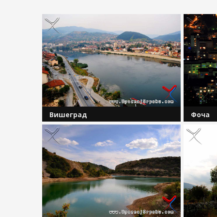
Вишеград
Фоча
Вишеград је културна престоница
На ушћу
Републике Српске. Андрићев град на
народа 
Дрини данас настањује око 12 000
&nbsp;
становика, који су распоређени на
живи ок
простору општине површине 448
је горњ
километара...
припада