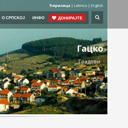
Ћирилица
| Latinica
| English
О СРПСКОЈ
ИНФО
ДОНИРАЈТЕ
Гацко
Градови