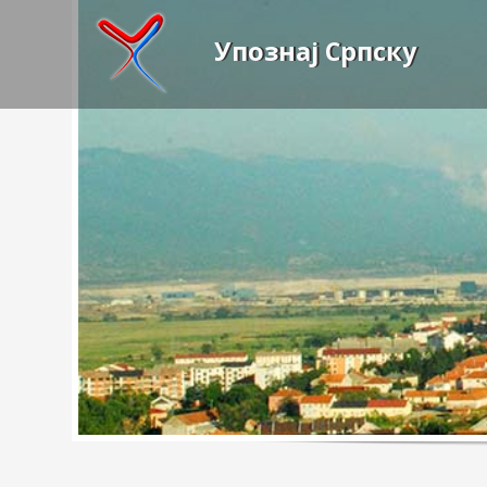
Упознај Српску