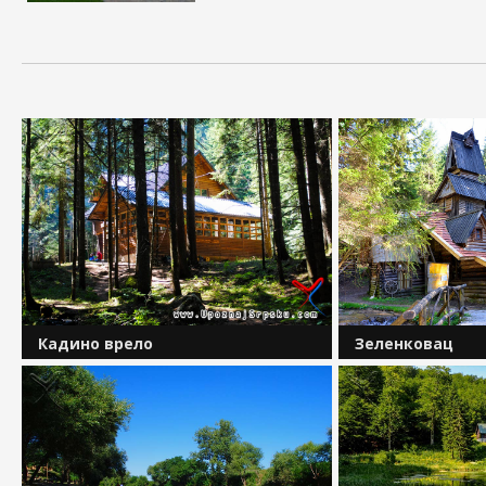
Зеленковац
Кадино врело
Планинске кућице
У подножју планине Јахорине, на око
фестивал, близин
седам километара од Подграба,
дрвени млинови, и
налази се Кадино врело, једно од
нетакнутој природ
најљепших и најпознатијих
карактеристика п
излетишта на подручју Пала.