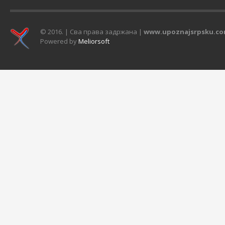
Казахстана, САД-а и Босне и
правцем сјевероз
Херцеговине. У нашој...
Налази се на грани
© 2016. | Сва права задржана |
www.upoznajsrpsku.c
Powered by
Meliorsoft