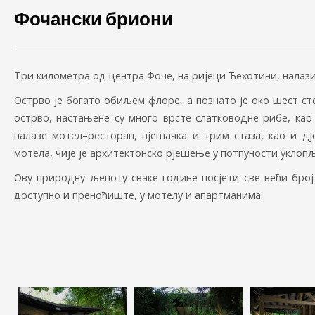
Фочански бриони
Три километра од центра Фоче, на ријеци Ћехотини, налази
Острво је богато обиљем флоре, а познато је око шест ст
острво, настањене су много врсте слатководне рибе, као
налазе мотел–ресторан, пјешачка и трим стаза, као и д
мотела, чије је архитектонско рјешење у потпуности уклоп
Ову природну љепоту сваке године посјети све већи број
доступно и преноћиште, у мотелу и апартманима.