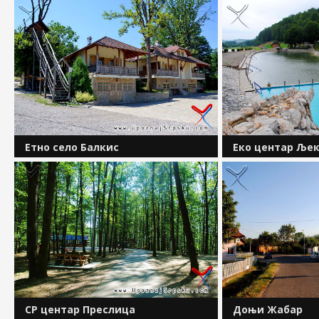
Етно село Балкис
Еко центар Ље
Етно село Балкис налази се у мјесту
На око тридесет 
Романовци. Удаљено је два
од Бањалуке у пр
километра од аутопута Бања Лука
налази се природ
&ndash; Градишка, излаз
једну од најатрак
Александровац. Смјештено је у
туристичких дест
подножју планине Козаре, недалеко
Поткозарју. Десет 
од...
СР центар Преслица
Доњи Жабар