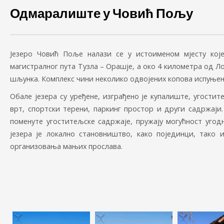
Одмаралиште у Човић Пољу
Језеро Човић Поље налази се у истоименом мјесту ко
магистралног пута Тузла – Орашје, а око 4 километра од Ло
шљунка. Комплекс чини неколико одвојених копова испуњен
Обале језера су уређене, изграђено је купалиште, угости
врт, спортски терени, паркинг простор и други садржај
поменуте угоститељске садржаје, пружају могућност угод
језера је локално становништво, како појединци, тако
организовања мањих прослава.