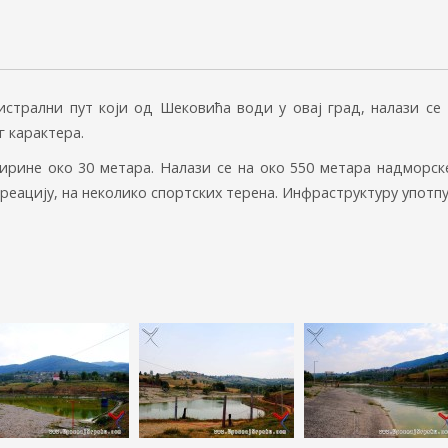
истрални пут који од Шековића води у овај град, налази се
г карактера.
ирине око 30 метара. Налази се на око 550 метара надморске
креацију, на неколико спортских терена. Инфраструктуру употп