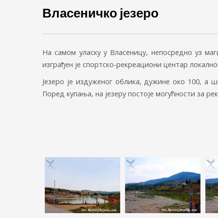
Власеничко језеро
На самом уласку у Власеницу, непосредно уз маг
изграђен је спортско-рекреациони центар локално
Језеро је издуженог облика, дужине око 100, а ш
Поред купања, на језеру постоје могућности за ре