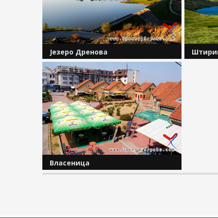
Штирин
Језеро Дренова
Штиринс
На око 10 километара од градског
највеће
средишта општине Прњавор, уз
планини
регионални пут Прњавор ‒ Челинац,
висини 
налази се језеро Дренова. Ова
начину 
вјештачка акумулација смјештена је
језера. 
између села Дренова и Доњи...
Власеница
Власеница је једно од најстаријих
насеља у источном дијелу Републике
Српске. Налази се на раскрсници
путева који повезују Хан Пијесак,