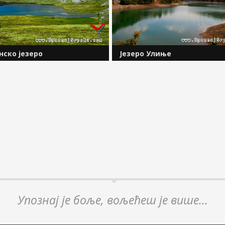
ско језеро
Језеро Улиње
ко језеро је природно и
Језеро Улиње многи поистовјећу
 језеро које се налази на
језером Клиње, али су то два
 Зеленгори, на надморској
одвојена хидролошка система.
од око 1 677 метара. По
Налази се непосредно уз Клиње
постанка спада у глацијална
узводно и на већој надморској
Улази у састав...
висини. Раздваја их брана, прек
Упознај је боље, вољећеш је више...