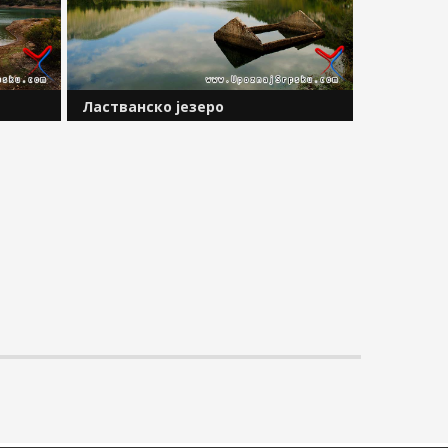
Ластванско језеро
ју са
Ластванско језеро (Језеро Ластва)
формирано је на ријеци Требишњици,
изградњом бране
,
&bdquo;Горица&ldquo;. Поменута
брана налази се 4 километра узводно
о...
од Требиња. Запремина језера
износи 9,3...