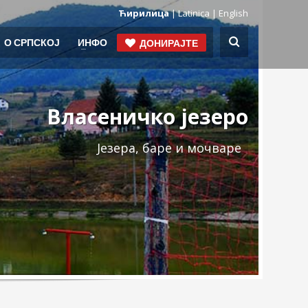
Ћирилица
| Latinica
| English
О СРПСКОЈ
ИНФО
ДОНИРАЈТЕ
Власеничко језеро
Језера, баре и мочваре