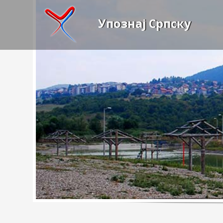
Упознај Српску