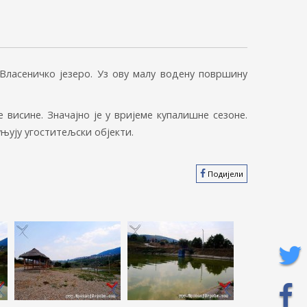
 Власеничко језеро. Уз ову малу водену површину
 висине. Значајно је у вријеме купалишне сезоне.
уњују угоститељски објекти.
Подијели